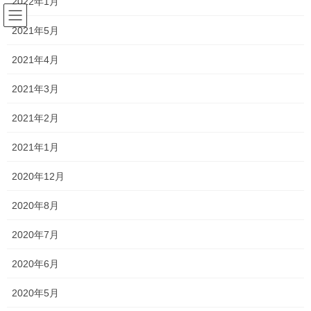
2022年1月
コ
ナ
ン
ビ
2021年5月
テ
ゲ
ン
ー
ブログ
2021年4月
ツ
シ
へ
ョ
2021年3月
ス
ン
HOME
ブログ
中学入試社会過去問
キ
に
中学入試受験生ならここまで解ける！共通テスト２０２２年日本史Bその１
2021年2月
ッ
移
プ
動
2021年1月
2022年1月16日
/ 最終更新日時 :
2022年1月18日
yhatano
中学入試社会過去問
2020年12月
中学入試受験生ならここまで解け
2020年8月
る！共通テスト２０２２年日本史B
2020年7月
その１
2020年6月
２０２２年度の共通テスト日本史Bを、中学受験生が解けばどうな
2020年5月
るか、をみていきます。