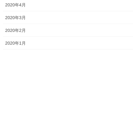
2020年4月
2020年3月
これは小学校で学ぶ日本史の知識がいかにあとあとまで影響を及
ぼすか、ということの見本となります。基本的な知識を早い段階
2020年2月
でつけておかないと、受験直前の間に合わせで得点を上げるため
の努力に追われることになります。
2020年1月
昨年度の分のリンクです。
中学入試受験生ならここまで解ける！共通テスト２０２１年日本
史Bその１
中学入試受験生ならここまで解ける！共通テスト２０２１年日本
史Bその２
中学入試受験生ならここまで解ける！共通テスト２０２１年日本
史Bその３
ちなみに中学の歴史は中学入試の社会に世界史を付け加えたもの