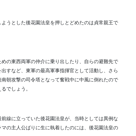
しようとした後花園法皇を押しとどめたのは貞常親王で
ための東西両軍の仲介に乗り出したり、自らの避難先で
を出すなど、東軍の最高軍事指揮官として活動し、さら
後南朝攻撃の司令塔となって奮戦中に中風に倒れたので
えるでしょう。
最前線に立っていた後花園法皇が、当時としては異例な
ラマの主人公ばりに生に執着したのには、後花園法皇の