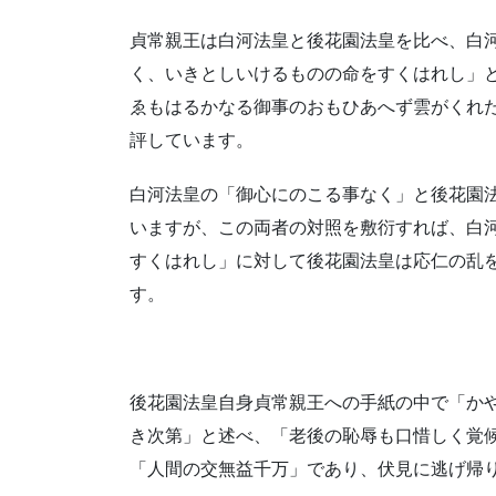
貞常親王は白河法皇と後花園法皇を比べ、白
く、いきとしいけるものの命をすくはれし」
ゑもはるかなる御事のおもひあへず雲がくれ
評しています。
白河法皇の「御心にのこる事なく」と後花園
いますが、この両者の対照を敷衍すれば、白
すくはれし」に対して後花園法皇は応仁の乱
す。
後花園法皇自身貞常親王への手紙の中で「か
き次第」と述べ、「老後の恥辱も口惜しく覚
「人間の交無益千万」であり、伏見に逃げ帰