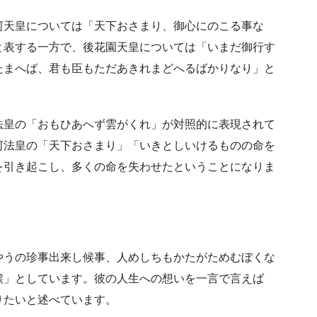
河天皇については「天下おさまり、御心にのこる事な
と表する一方で、後花園天皇については「いまだ御行す
たまへば、君も臣もただあきれまどへるばかりなり」と
法皇の「おもひあへず雲がくれ」が対照的に表現されて
河法皇の「天下おさまり」「いきとしいけるものの命を
を引き起こし、多くの命を失わせたということになりま
やうの珍事出来し候事、人めしちもかたがためむぼくな
候」としています。彼の人生への想いを一言で言えば
りたいと述べています。