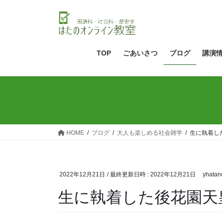
コ
ナ
ン
ビ
テ
ゲ
ン
ー
ツ
シ
TOP
ごあいさつ
ブログ
講演
へ
ョ
ス
ン
キ
に
ッ
移
プ
動
HOME
ブログ
大人も楽しめる社会雑学
生に執着し
2022年12月21日
/ 最終更新日時 :
2022年12月21日
yhatan
生に執着した後花園天