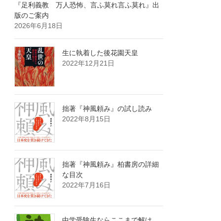
『足利義教 万人恐怖、言ふ莫れ言ふ莫れ』出
版のご案内
2026年6月18日
生に執着した後花園天皇
2022年12月21日
拙著『神風頼み』の試し読み
2022年8月15日
拙著『神風頼み』柏書房の詳細
な目次
2022年7月16日
中学受験生ならここまで解け