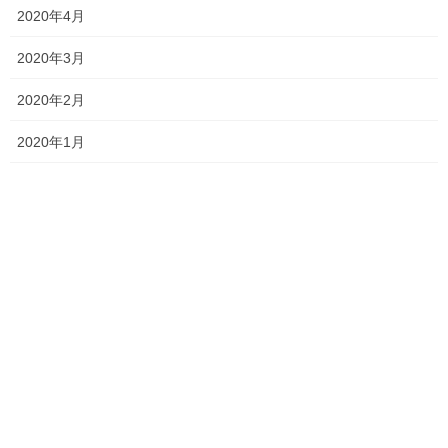
2020年4月
松本市に関する問題です。
2020年3月
2020年2月
松本市がどこにあるのか、を知らないと話になりません。
2020年1月
問４では「松本市が位置する件名を答えなさい。」という問題が
出ています。もちろん長野県なんですが、問５を見れば「問４の
県庁と松本市訳書との直線距離を、次のア〜エのなかから選ん
で、記号で答えなさい」という問題が出ています。
ア．約49.5km イ.約79.5km ウ.約109.5km エ.約139.5km
どうでしょうか。こういう時地図が頭に浮かべば割合わかりやす
いのですが、日頃から地図に親しんでいないと難しいかもしれま
せん。鉄オタには簡単すぎる問題なのですが。要するに「近い」