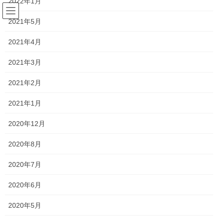
2022年1月
コ
ナ
ン
ビ
2021年5月
テ
ゲ
ン
ー
ブログ
2021年4月
ツ
シ
へ
ョ
2021年3月
ス
ン
HOME
ブログ
中学入試社会過去問
キ
に
覚えておくべき知識を精選しよう！社会地理問題、神戸女学院過去問から
2021年2月
ッ
移
プ
動
2021年1月
2020年1月29日
/ 最終更新日時 :
2020年1月29日
yhatano
中学入試社会過去問
2020年12月
覚えておくべき知識を精選しよ
2020年8月
う！社会地理問題、神戸女学院過去
2020年7月
問から
2020年6月
神戸女学院中学の社会の２０１６年度の問題大問２からです。
2020年5月