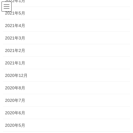
2022年1月
コ
ナ
ン
ビ
2021年5月
テ
ゲ
ン
ー
ブログ
2021年4月
ツ
シ
へ
ョ
2021年3月
ス
ン
HOME
ブログ
未分類
『乱世の天皇』副読本３ー後光厳皇統の人たち
キ
に
2021年2月
ッ
移
プ
動
2020年8月8日
/ 最終更新日時 :
2020年8月8日
yhatano
2021年1月
未分類
2020年12月
『乱世の天皇』副読本３ー後光厳皇
統の人たち
2020年8月
2020年7月
本エントリは拙著『乱世の天皇』（東京堂出版）の副読本とし
2020年6月
て、歴史に詳しくない方が拙著を読むときに、あった方がいい知
識を記しています。
2020年5月