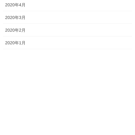
2020年4月
『乱世の天皇』–株式会社東京堂出版
2020年3月
2020年2月
今回は「後光厳皇統の人たち」というテーマですが、拙著では
「皇統」という言葉をよく使います。まずそれについて説明しま
2020年1月
す。
拙著では天皇を出す家全体をまとめて「天皇家」と呼んでいま
す。現在では「皇室」と呼ばれています。「皇室」というのは近
代になってからの用語で、「皇室典範」によって定義された皇室
のことを指していますので、朝廷という制度のあった前近代（江
戸時代以前）に「皇室」という言葉を使うと、近代の皇室との違
いが曖昧になるので、何かしら用語を作る方向性になっていま
す。